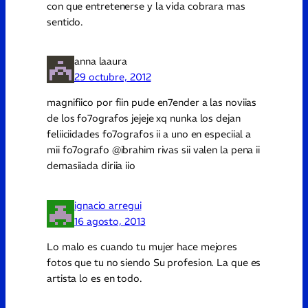
con que entretenerse y la vida cobrara mas
sentido.
anna laaura
29 octubre, 2012
magnifiico por fiin pude en7ender a las noviias
de los fo7ografos jejeje xq nunka los dejan
feliiciidades fo7ografos ii a uno en especiial a
mii fo7ografo @ibrahim rivas sii valen la pena ii
demasiiada diriia iio
ignacio arregui
16 agosto, 2013
Lo malo es cuando tu mujer hace mejores
fotos que tu no siendo Su profesion. La que es
artista lo es en todo.