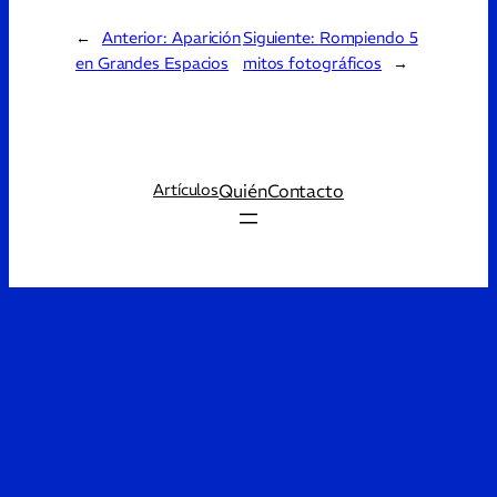
←
Anterior:
Aparición
Siguiente:
Rompiendo 5
en Grandes Espacios
mitos fotográficos
→
Quién
Contacto
Artículos