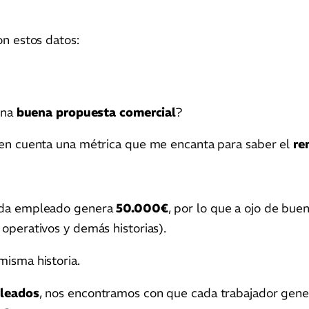
n estos datos:
una
buena propuesta comercial
?
en cuenta una métrica que me encanta para saber el
re
ada empleado genera
50.000€
, por lo que a ojo de b
operativos y demás historias).
 misma historia.
leados
, nos encontramos con que cada trabajador gen