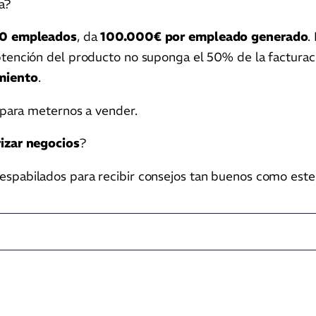
a?
10 empleados
, da
100.000€ por empleado generado
.
btención del producto no suponga el 50% de la facturac
miento
.
e para meternos a vender.
izar negocios
?
espabilados para recibir consejos tan buenos como este